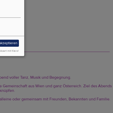
 akzeptieren
lisiert mit Klaro!
 Abend voller Tanz, Musik und Begegnung.
he Gemeinschaft aus Wien und ganz Österreich. Ziel des Abends
 knüpfen.
t, alleine oder gemeinsam mit Freunden, Bekannten und Familie.