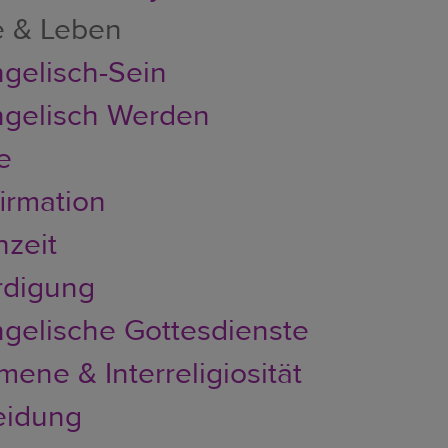
e & Leben
gelisch-Sein
gelisch Werden
e
irmation
zeit
rdigung
gelische Gottesdienste
ene & Interreligiosität
eidung