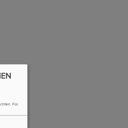
NEN
öchten.
Für