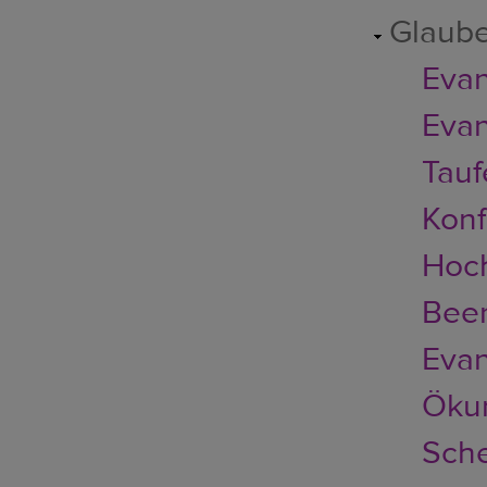
Glaub
Evan
Evan
Tauf
Konf
Hoch
Bee
Evan
Ökum
Sch