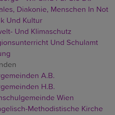
ales, Diakonie, Menschen In Not
k Und Kultur
lt- Und Klimaschutz
gionsunterricht Und Schulamt
ung
nden
rgemeinden A.B.
rgemeinden H.B.
hschulgemeinde Wien
gelisch-Methodistische Kirche