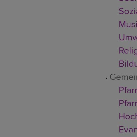
Sozi
Musi
Umwe
Reli
Bild
Gemei
Pfar
Pfar
Hoc
Evan