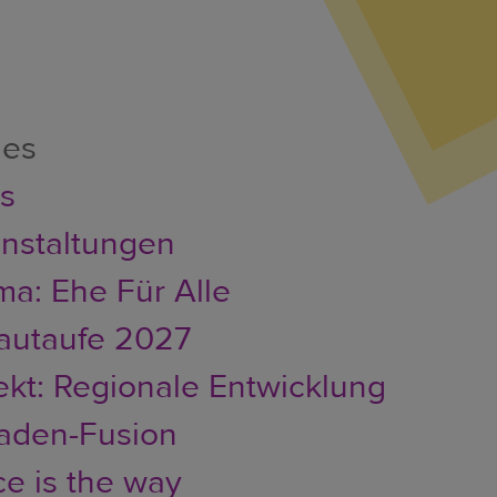
les
er
s
nstaltungen
a: Ehe Für Alle
autaufe 2027
ekt: Regionale Entwicklung
faden-Fusion
e is the way