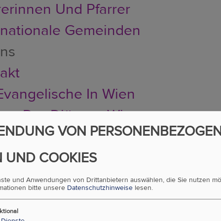
rerinnen Und Pfarrer
rnationale Gemeinden
uns
akt
Evangelische In Wien
ung Der Diözese Wien
ENDUNG VON PERSONENBEZOGE
sicht Aller Arbeitsbereiche
au, Aufgabe Und Demokratie
 UND COOKIES
hichte: 1517 Bis 2018
enste und Anwendungen von Drittanbietern auswählen, die Sie nutzen m
rmationen bitte unsere
Datenschutzhinweise
lesen.
se
ktional
Dienste