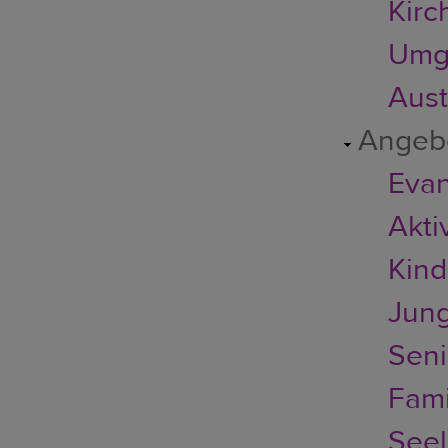
Kirc
Umg
Austr
Angeb
Evan
Akti
Kin
Jun
Seni
Fami
Seel