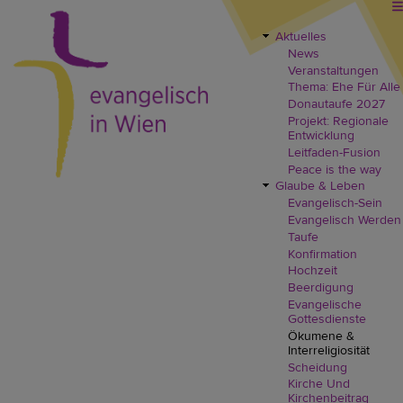
Direkt
zum
Inhalt
Aktuelles
EVW
News
Header
Veranstaltungen
Menü
Thema: Ehe Für Alle
Donautaufe 2027
Projekt: Regionale
Entwicklung
Leitfaden-Fusion
Peace is the way
Glaube & Leben
Evangelisch-Sein
Evangelisch Werden
Taufe
Konfirmation
Hochzeit
Beerdigung
Evangelische
Gottesdienste
Ökumene &
Interreligiosität
Scheidung
Kirche Und
Kirchenbeitrag