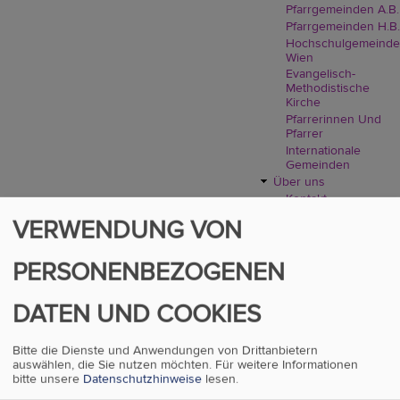
Pfarrgemeinden A.B.
Pfarrgemeinden H.B.
Hochschulgemeinde
Wien
Evangelisch-
Methodistische
Kirche
Pfarrerinnen Und
Pfarrer
Internationale
Gemeinden
Über uns
Kontakt
Wir Evangelische In
VERWENDUNG VON
Wien
Leitung Der Diözese
Wien
PERSONENBEZOGENEN
Übersicht Aller
Arbeitsbereiche
DATEN UND COOKIES
Aufbau, Aufgabe
Und Demokratie
Geschichte: 1517 Bis
Bitte die Dienste und Anwendungen von Drittanbietern
2018
auswählen, die Sie nutzen möchten.
Für weitere Informationen
Presse
bitte unsere
Datenschutzhinweise
lesen.
Verfassung Und