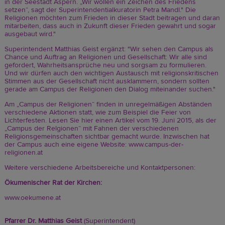
in der Seestadt Aspern. „Wir wollen ein Zeichen des Friedens
setzen“, sagt der Superintendentialkuratorin Petra Mandl." Die
Religionen möchten zum Frieden in dieser Stadt beitragen und daran
mitarbeiten, dass auch in Zukunft dieser Frieden gewahrt und sogar
ausgebaut wird."
Superintendent Matthias Geist ergänzt: "Wir sehen den Campus als
Chance und Auftrag an Religionen und Gesellschaft: Wir alle sind
gefordert, Wahrheitsansprüche neu und sorgsam zu formulieren.
Und wir dürfen auch den wichtigen Austausch mit religionskritischen
Stimmen aus der Gesellschaft nicht ausklammern, sondern sollten
gerade am Campus der Religionen den Dialog miteinander suchen."
Am „Campus der Religionen“ finden in unregelmäßigen Abständen
verschiedene Aktionen statt, wie zum Beispiel die Feier von
Lichterfesten. Lesen Sie hier einen
Artikel vom 19. Juni 2015
, als der
„Campus der Relgionen“ mit Fahnen der verschiedenen
Religionsgemeinschaften sichtbar gemacht wurde. Inzwischen hat
der Campus auch eine eigene Website:
www.campus-der-
religionen.at
Weitere verschiedene Arbeitsbereiche und Kontaktpersonen:
Ökumenischer Rat der Kirchen:
www.oekumene.at
Pfarrer Dr. Matthias Geist
(Superintendent)