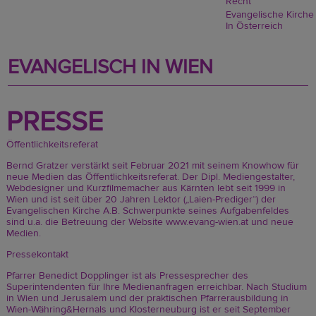
Recht
Evangelische Kirche
In Österreich
EVANGELISCH IN WIEN
PRESSE
Öffentlichkeitsreferat
Bernd Gratzer verstärkt seit Februar 2021 mit seinem Knowhow für
neue Medien das Öffentlichkeitsreferat. Der Dipl. Mediengestalter,
Webdesigner und Kurzfilmemacher aus Kärnten lebt seit 1999 in
Wien und ist seit über 20 Jahren Lektor („Laien-Prediger“) der
Evangelischen Kirche A.B. Schwerpunkte seines Aufgabenfeldes
sind u.a. die Betreuung der Website
www.evang-wien.at
und neue
Medien.
Pressekontakt
Pfarrer Benedict Dopplinger ist als Pressesprecher des
Superintendenten für Ihre Medienanfragen erreichbar. Nach Studium
in Wien und Jerusalem und der praktischen Pfarrerausbildung in
Wien-Währing&Hernals und Klosterneuburg ist er seit September