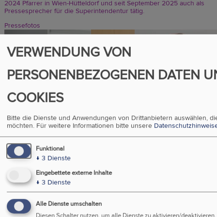
2024 Pfarrer in Wien-Hütteldorf und seit September 2025 auch als
Pressesprecher für die Superintendentur tätig.
Pressefotos
Bild
Bild
Bild
Bild
VERWENDUNG VON
PERSONENBEZOGENEN DATEN U
COOKIES
Bitte die Dienste und Anwendungen von Drittanbietern auswählen, di
möchten.
Für weitere Informationen bitte unsere
Datenschutzhinweis
Funktional
↓
3
Dienste
Eingebettete externe Inhalte
↓
3
Dienste
Bild
Bild
Bild
Bild
Alle Dienste umschalten
Diesen Schalter nutzen, um alle Dienste zu aktivieren/deaktivieren.