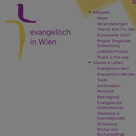
Direkt
zum
Inhalt
Aktuelles
EVW
News
Header
Veranstaltungen
Menü
Thema: Ehe Für Alle
Donautaufe 2027
Projekt: Regionale
Entwicklung
Leitfaden-Fusion
Peace is the way
Glaube & Leben
Evangelisch-Sein
Evangelisch Werden
Taufe
Konfirmation
Hochzeit
Beerdigung
Evangelische
Gottesdienste
Ökumene &
Interreligiosität
Scheidung
Kirche Und
Kirchenbeitrag