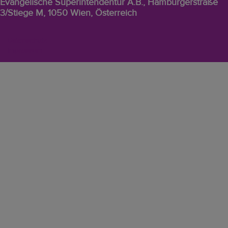
Evangelische Superintendentur A.B., Hamburgerstraße
3/Stiege M, 1050 Wien, Österreich
EVW
Datenschutz
Footer-
Impressum
Menü