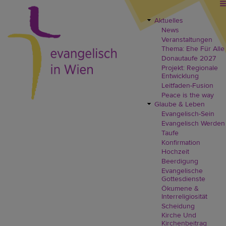
Direkt
zum
Inhalt
Aktuelles
EVW
News
Header
Veranstaltungen
Menü
Thema: Ehe Für Alle
Donautaufe 2027
Projekt: Regionale
Entwicklung
Leitfaden-Fusion
Peace is the way
Glaube & Leben
Evangelisch-Sein
Evangelisch Werden
Taufe
Konfirmation
Hochzeit
Beerdigung
Evangelische
Gottesdienste
Ökumene &
Interreligiosität
Scheidung
Kirche Und
Kirchenbeitrag