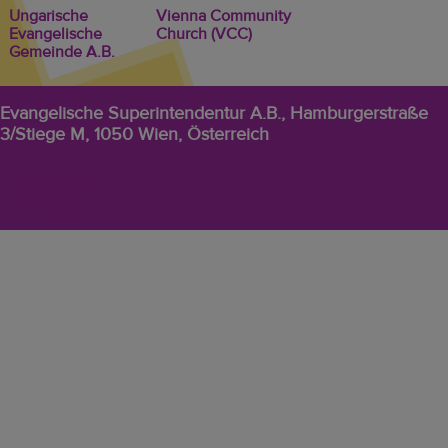
Ungarische
Vienna Community
Evangelische
Church (VCC)
Gemeinde A.B.
Evangelische Superintendentur A.B., Hamburgerstraße
3/Stiege M, 1050 Wien, Österreich
EVW
Datenschutz
Footer-
Impressum
Menü