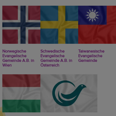
Norwegische
Schwedische
Taiwanesische
Evangelische
Evangelische
Evangelische
Gemeinde A.B. in
Gemeinde A.B. in
Gemeinde
Wien
Österreich