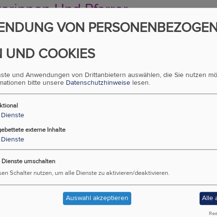
rerinnen Und Pfarrer
ENDUNG VON PERSONENBEZOGE
rnationale Gemeinden
uns
 UND COOKIES
akt
enste und Anwendungen von Drittanbietern auswählen, die Sie nutzen m
rmationen bitte unsere
Datenschutzhinweise
lesen.
Evangelische In Wien
ktional
ung Der Diözese Wien
Dienste
sicht Aller Arbeitsbereiche
gebettete externe Inhalte
Dienste
au, Aufgabe Und Demokratie
e Dienste umschalten
hichte: 1517 Bis 2018
sen Schalter nutzen, um alle Dienste zu aktivieren/deaktivieren.
se
Auswahl akzeptieren
Alle
Rea