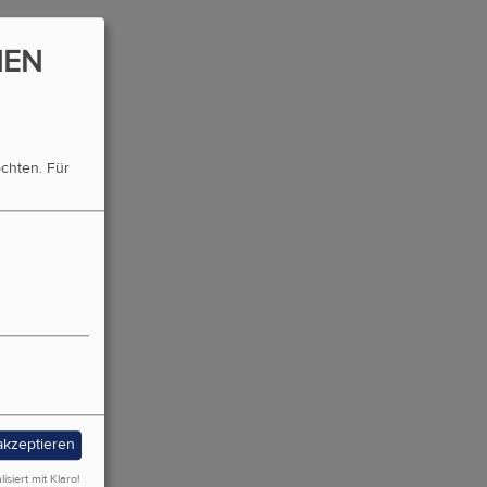
NEN
öchten.
Für
 akzeptieren
lisiert mit Klaro!