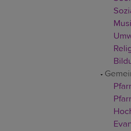
Sozi
Musi
Umwe
Reli
Bild
Gemei
Pfar
Pfar
Hoc
Evan