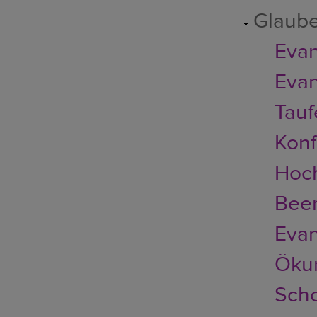
Glaub
Evan
Evan
Tauf
Konf
Hoch
Bee
Evan
Ökum
Sch