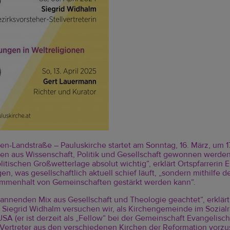
n-Landstraße – Pauluskirche startet am Sonntag, 16. März, um 1
onen aus Wissenschaft, Politik und Gesellschaft gewonnen wer
itischen Großwetterlage absolut wichtig“, erklärt Ortspfarrerin El
n, was gesellschaftlich aktuell schief läuft, „sondern mithilfe d
ammenhalt von Gemeinschaften gestärkt werden kann“.
annenden Mix aus Gesellschaft und Theologie geachtet“, erklärt 
in Siegrid Widhalm versuchen wir, als Kirchengemeinde im Sozia
A (er ist derzeit als „Fellow“ bei der Gemeinschaft Evangelisch
r Vertreter aus den verschiedenen Kirchen der Reformation vor