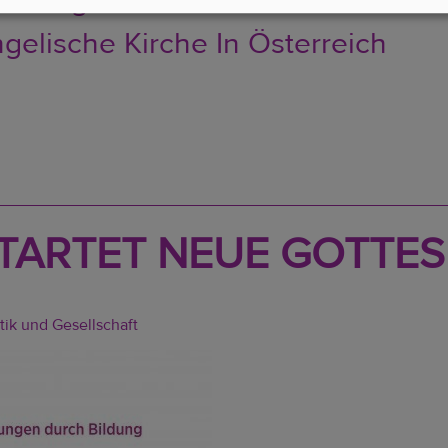
assung Und Recht
gelische Kirche In Österreich
TARTET NEUE GOTTES
tik und Gesellschaft