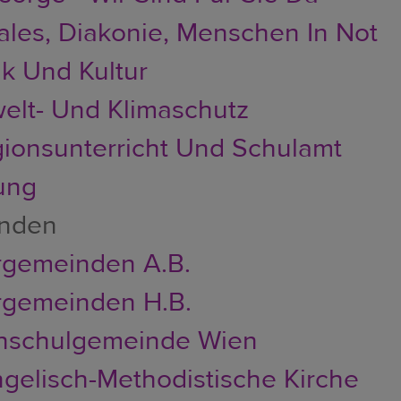
ales, Diakonie, Menschen In Not
k Und Kultur
lt- Und Klimaschutz
gionsunterricht Und Schulamt
ung
nden
rgemeinden A.B.
rgemeinden H.B.
hschulgemeinde Wien
gelisch-Methodistische Kirche