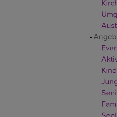
Kirc
Umg
Austr
Angeb
Evan
Akti
Kin
Jun
Seni
Fami
Seel