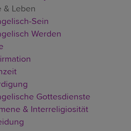
e & Leben
gelisch-Sein
gelisch Werden
e
irmation
zeit
rdigung
gelische Gottesdienste
ene & Interreligiosität
eidung