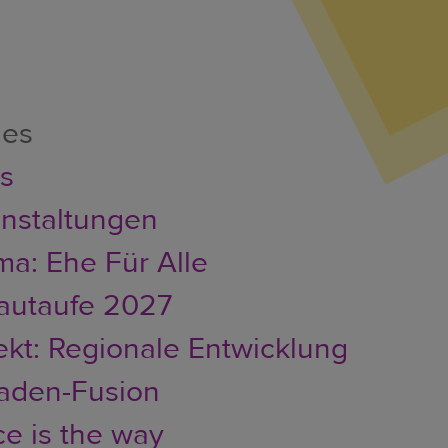
les
er
s
nstaltungen
a: Ehe Für Alle
autaufe 2027
ekt: Regionale Entwicklung
faden-Fusion
e is the way