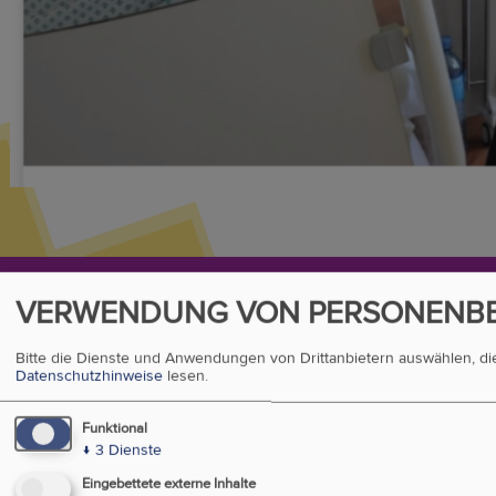
Evangelische Superintendentur A.B., Hamburgerstraße
VERWENDUNG VON PERSONENBE
3/Stiege M, 1050 Wien, Österreich
Bitte die Dienste und Anwendungen von Drittanbietern auswählen, d
EVW
Datenschutz
Datenschutzhinweise
lesen.
Footer-
Impressum
Menü
Funktional
↓
3
Dienste
Eingebettete externe Inhalte