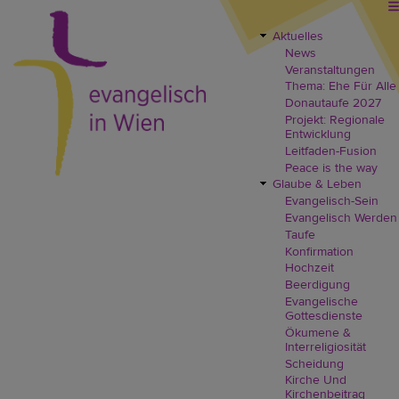
Direkt
zum
Inhalt
Aktuelles
EVW
News
Header
Veranstaltungen
Menü
Thema: Ehe Für Alle
Donautaufe 2027
Projekt: Regionale
Entwicklung
Leitfaden-Fusion
Peace is the way
Glaube & Leben
Evangelisch-Sein
Evangelisch Werden
Taufe
Konfirmation
Hochzeit
Beerdigung
Evangelische
Gottesdienste
Ökumene &
Interreligiosität
Scheidung
Kirche Und
Kirchenbeitrag