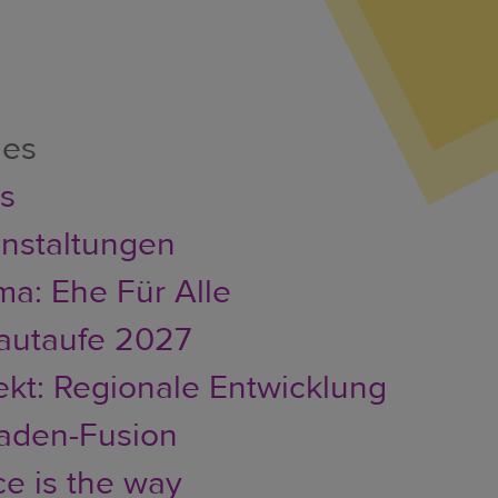
les
er
s
nstaltungen
a: Ehe Für Alle
autaufe 2027
ekt: Regionale Entwicklung
faden-Fusion
e is the way