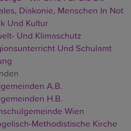
ales, Diakonie, Menschen In Not
k Und Kultur
lt- Und Klimaschutz
gionsunterricht Und Schulamt
ung
nden
rgemeinden A.B.
rgemeinden H.B.
hschulgemeinde Wien
gelisch-Methodistische Kirche