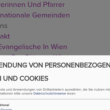
rerinnen Und Pfarrer
rnationale Gemeinden
uns
akt
Evangelische In Wien
ung Der Diözese Wien
ENDUNG VON PERSONENBEZOGE
sicht Aller Arbeitsbereiche
au, Aufgabe Und Demokratie
 UND COOKIES
hichte: 1517 Bis 2018
enste und Anwendungen von Drittanbietern auswählen, die Sie nutzen m
rmationen bitte unsere
Datenschutzhinweise
lesen.
se
ktional
Dienste