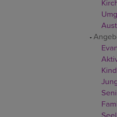
Kirc
Umg
Austr
Angeb
Evan
Akti
Kin
Jun
Seni
Fami
Seel