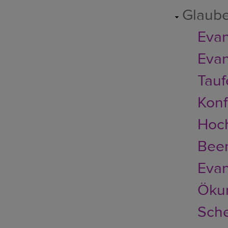
Glaub
Evan
Evan
Tauf
Konf
Hoch
Bee
Evan
Ökum
Sch