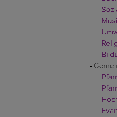
Sozi
Musi
Umwe
Reli
Bild
Gemei
Pfar
Pfar
Hoc
Evan