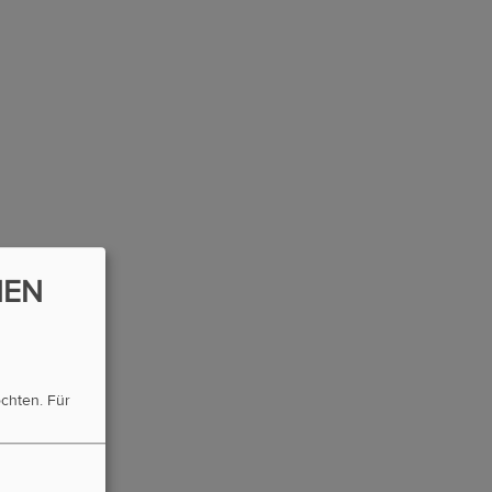
NEN
öchten.
Für