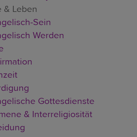
e & Leben
gelisch-Sein
gelisch Werden
e
irmation
zeit
rdigung
gelische Gottesdienste
ene & Interreligiosität
eidung