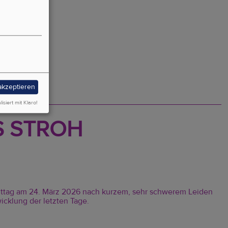
 akzeptieren
lisiert mit Klaro!
S STROH
 Mittag am 24. März 2026 nach kurzem, sehr schwerem Leiden
wicklung der letzten Tage.