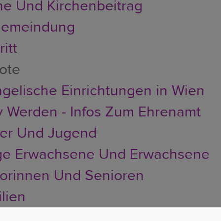
he Und Kirchenbeitrag
emeindung
itt
ote
gelische Einrichtungen in Wien
v Werden - Infos Zum Ehrenamt
der Und Jugend
ge Erwachsene Und Erwachsene
orinnen Und Senioren
lien
sorge - Wir Sind Für Sie Da