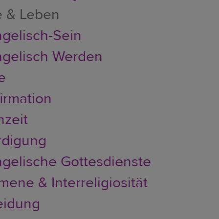
e & Leben
gelisch-Sein
gelisch Werden
e
irmation
zeit
rdigung
gelische Gottesdienste
ene & Interreligiosität
eidung