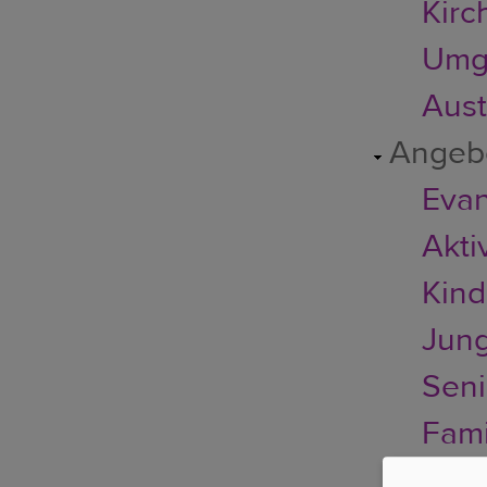
Kirc
Umg
Austr
Angeb
Evan
Akti
Kin
Jun
Seni
Fami
Seel