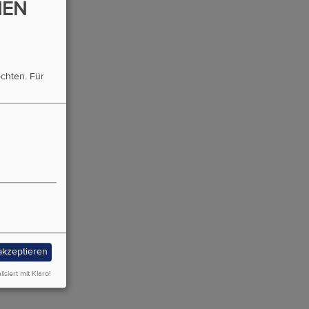
NEN
öchten.
Für
 akzeptieren
lisiert mit Klaro!