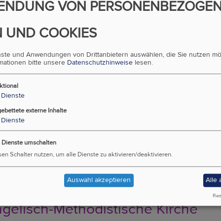
ENDUNG VON PERSONENBEZOGE
ales, Diakonie, Menschen In Not
 UND COOKIES
k Und Kultur
enste und Anwendungen von Drittanbietern auswählen, die Sie nutzen m
lt- Und Klimaschutz
rmationen bitte unsere
Datenschutzhinweise
lesen.
gionsunterricht Und Schulamt
ktional
Dienste
ung
gebettete externe Inhalte
nden
Dienste
rgemeinden A.B.
e Dienste umschalten
sen Schalter nutzen, um alle Dienste zu aktivieren/deaktivieren.
rgemeinden H.B.
Auswahl akzeptieren
Alle
hschulgemeinde Wien
Rea
gelisch-Methodistische Kirche