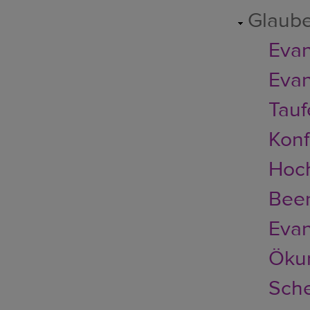
Glaub
Evan
Evan
Tauf
Konf
Hoch
Bee
Evan
Ökum
Sch