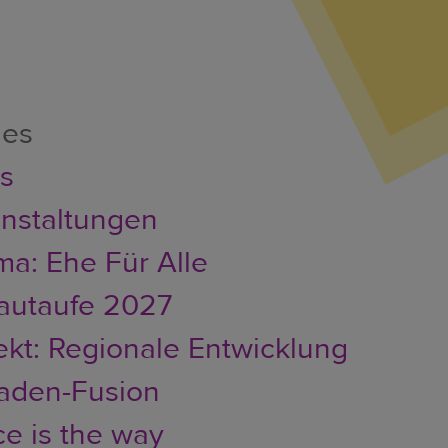
les
er
s
nstaltungen
a: Ehe Für Alle
autaufe 2027
ekt: Regionale Entwicklung
faden-Fusion
e is the way