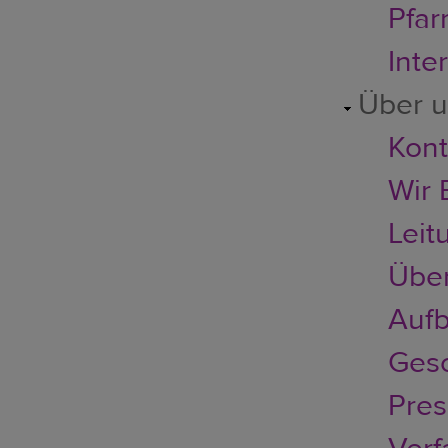
Pfar
Inte
Über 
Kont
Wir 
Leit
Über
Aufb
Gesc
Pres